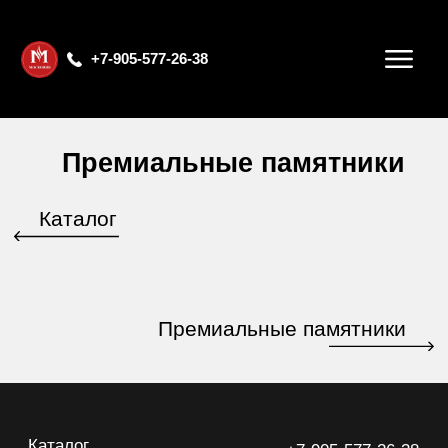
+7-905-577-26-38
Премиальные памятники
Каталог
Премиальные памятники
Каталог
+7-905-577-26-38
+7-496-343-23-23
О компании
Бесплатный звонок по РФ
Контакты
ООО «МОСКОВИЯ-ПРЕМИУМ»
ИНН: 5030101750
ОГРН: 1215000124976
г.Наро-Фоминск, кв-л. Володарского, стр.159 Б, оф.